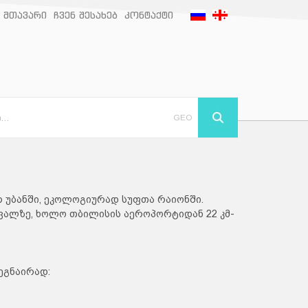
ᲛᲗᲐᲕᲐᲠᲘ
ᲩᲕᲔᲜ ᲨᲔᲡᲐᲮᲔᲑ
ᲙᲝᲜᲢᲐᲥᲢᲘ
GEO
 უბანში, ეკოლოგიურად სუფთა რაიონში.
ავალზე, ხოლო თბილისის აეროპორტიდან 22 კმ-
ეგნაირად: