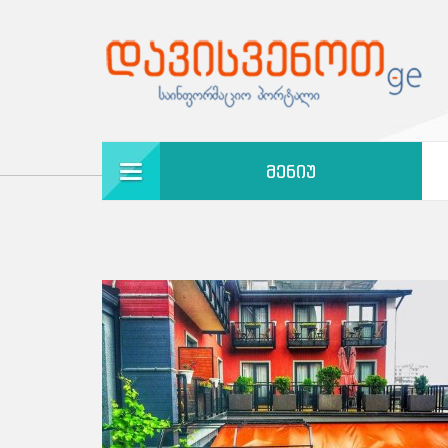
ᲛᲔᲜᲘᲣ